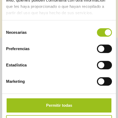
web, quienes pueden combinarla con otra información
que les haya proporcionado o que hayan recopilado a
partir del uso que haya hecho de sus servicios.
SUSCRIBIRME
BOLETINES ANTERIORES
Selección
Necesarias
de
consentimiento
Preferencias
Sobre Aessia
Seguridad industrial
Estadística
Servicios
Instrumentos de control
Noticias
Legislación
Marketing
Cartas de Calidad de
Guías
AESSIA
Directorio de profesionales
Permitir todas
Contactar