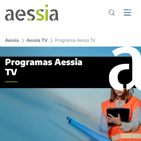
Aessia
>
Aessia TV
>
Programas Aessia TV
Programas Aessia
TV