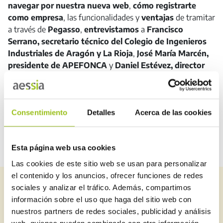
navegar por nuestra nueva web
,
cómo registrarte
como empresa
, las funcionalidades y
ventajas
de tramitar
a través de
Pegasso
,
entrevistamos
a
Francisco
Serrano, secretario técnico del Colegio de Ingenieros
Industriales de Aragón y La Rioja
,
José María Marcén,
presidente de APEFONCA
y
Daniel Estévez, director
de la Delegación de Aragón de OCA ICP
.
AESSIA TV – Programa 1
16 de diciembre de 2021
(Última actualización 11 de diciembre
Consentimiento
Detalles
Acerca de las cookies
de 2023)
Esta página web usa cookies
Las cookies de este sitio web se usan para personalizar
el contenido y los anuncios, ofrecer funciones de redes
Suscríbete a nuestro newsletter
sociales y analizar el tráfico. Además, compartimos
información sobre el uso que haga del sitio web con
Puedes estar al día de todo lo relacionado con seguridad
nuestros partners de redes sociales, publicidad y análisis
industrial