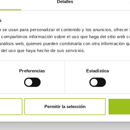
Detalles
SUSCRIBIRME
BOLETI
seguridad industrial
s
b se usan para personalizar el contenido y los anuncios, ofrecer
s, compartimos información sobre el uso que haga del sitio web 
 análisis web, quienes pueden combinarla con otra información q
idad industrial
Plataforma
r del uso que haya hecho de sus servicios.
AESSIA/ Pe
mentos de control
Centro de ay
Preferencias
Estadística
ación
Calculadora d
tarifas
orio de profesionales
Permitir la selección