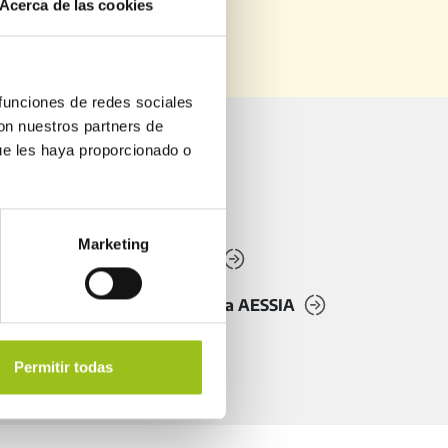
Acerca de las cookies
NES ANTERIORES
 funciones de redes sociales
con nuestros partners de
ue les haya proporcionado o
gasso
Tutoriales
uda
Marketing
Acceso a Pegasso
e
Acceso a Plataforma AESSIA
Permitir todas