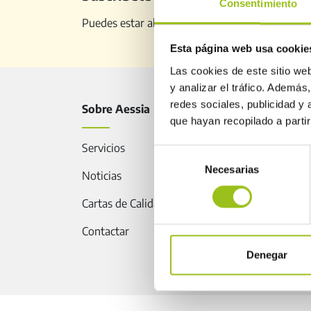
Consentimiento
Puedes estar al día de todo lo relacionado con 
Esta página web usa cookie
Las cookies de este sitio we
y analizar el tráfico. Ademá
redes sociales, publicidad y
Sobre Aessia
Segur
que hayan recopilado a parti
Servicios
Instru
Selección
Necesarias
de
Noticias
Legisl
consentimiento
Cartas de Calidad de AESSIA
Guías
Contactar
Direct
Denegar