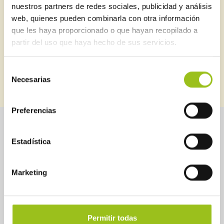
Suscríbete a nuestro newsletter
nuestros partners de redes sociales, publicidad y análisis
web, quienes pueden combinarla con otra información
Puedes estar al día de todo lo relacionado con seguridad
que les haya proporcionado o que hayan recopilado a
industrial
partir del uso que haya hecho de sus servicios.
Selección
SUSCRIBIRME
BOLETINES ANTERIORES
Necesarias
de
consentimiento
Preferencias
Sobre Aessia
Seguridad industrial
Estadística
Servicios
Instrumentos de control
Marketing
Noticias
Legislación
Cartas de Calidad de
Guías
AESSIA
Permitir todas