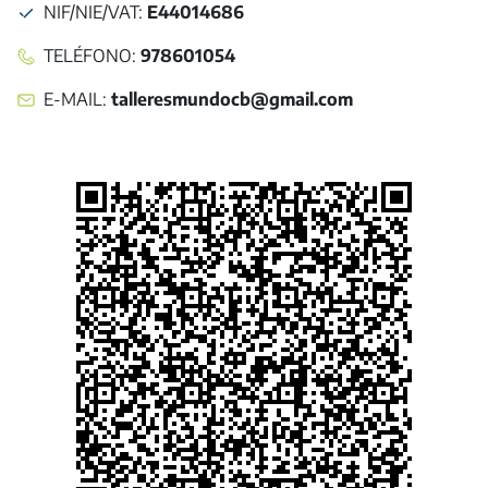
NIF/NIE/VAT
:
E44014686
TELÉFONO
:
978601054
E-MAIL
:
talleresmundocb@gmail.com