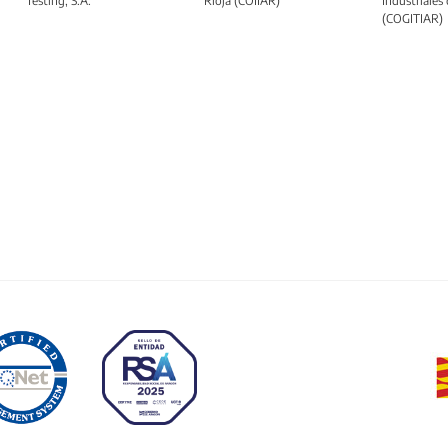
Testing, S.A.
Rioja (COIIAR)
Industriales
(COGITIAR)