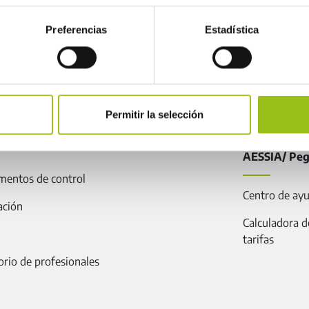
Preferencias
Estadística
SUSCRIBIRME
BOLETI
seguridad industrial
Permitir la selección
idad industrial
Plataforma
AESSIA/ Pe
mentos de control
Centro de ay
ación
Calculadora d
tarifas
orio de profesionales