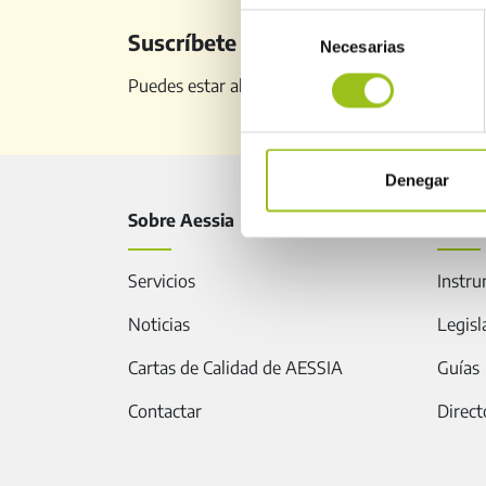
Selección
Suscríbete a nuestro newsletter
Necesarias
de
consentimiento
Puedes estar al día de todo lo relacionado con 
Denegar
Sobre Aessia
Segur
Servicios
Instru
Noticias
Legisl
Cartas de Calidad de AESSIA
Guías
Contactar
Direct