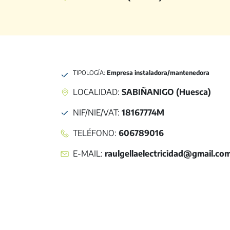
TIPOLOGÍA:
Empresa instaladora/mantenedora
LOCALIDAD:
SABIÑANIGO (Huesca)
NIF/NIE/VAT
:
18167774M
TELÉFONO
:
606789016
E-MAIL
:
raulgellaelectricidad@gmail.co