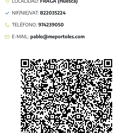
LOCALIDAD:
FRAGA (Huesca)
NIF/NIE/VAT
:
B22035224
TELÉFONO
:
974239050
E-MAIL
:
pablo@meportoles.com