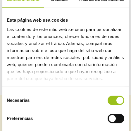
Instalaciones de suministros de agua
Alta tensión
Esta página web usa cookies
Líneas eléctricas de alta tensión
Las cookies de este sitio web se usan para personalizar
el contenido y los anuncios, ofrecer funciones de redes
RITE (calefacción y climatización)
sociales y analizar el tráfico. Además, compartimos
información sobre el uso que haga del sitio web con
Baja tensión (electricidad)
nuestros partners de redes sociales, publicidad y análisis
web, quienes pueden combinarla con otra información
que les haya proporcionado o que hayan recopilado a
partir del uso que haya hecho de sus servicios.
Selección
Necesarias
de
Suscríbete a nuestro newsletter
consentimiento
Preferencias
Puedes estar al día de todo lo relacionado con seguridad
industrial