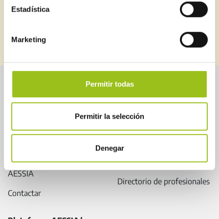
Estadística
SUSCRIBIRME
BOLETINES ANTERIORES
Marketing
Permitir todas
Sobre Aessia
Seguridad industrial
Permitir la selección
Servicios
Instrumentos de control
Noticias
Legislación
Denegar
Cartas de Calidad de
Guías
AESSIA
Directorio de profesionales
Contactar