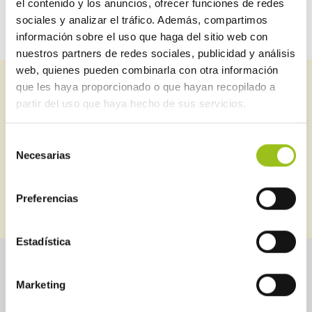
el contenido y los anuncios, ofrecer funciones de redes
sociales y analizar el tráfico. Además, compartimos
información sobre el uso que haga del sitio web con
nuestros partners de redes sociales, publicidad y análisis
web, quienes pueden combinarla con otra información
que les haya proporcionado o que hayan recopilado a
Suscríbete a nuestro newsletter
partir del uso que haya hecho de sus servicios.
Puedes estar al día de todo lo relacionado con seguridad
industrial
Selección
Necesarias
de
consentimiento
SUSCRIBIRME
BOLETINES ANTERIORES
Preferencias
Estadística
Sobre Aessia
Seguridad industrial
Marketing