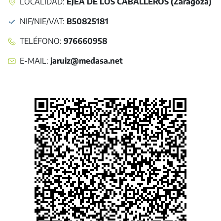
LOCALIDAD:
EJEA DE LOS CABALLEROS (Zaragoza)
NIF/NIE/VAT
:
B50825181
TELÉFONO
:
976660958
E-MAIL
:
jaruiz@medasa.net