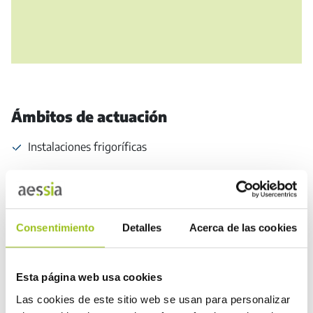
Ámbitos de actuación
Instalaciones frigoríficas
Alta tensión
Líneas eléctricas de alta tensión
Consentimiento
Detalles
Acerca de las cookies
RITE (calefacción y climatización)
Esta página web usa cookies
Baja tensión (electricidad)
Las cookies de este sitio web se usan para personalizar