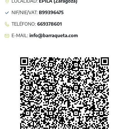
LOCALIDAD:
ÉPILA (Zaragoza)
NIF/NIE/VAT
:
B99396475
TELÉFONO
:
669378601
E-MAIL
:
info@barraqueta.com