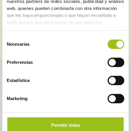
nuestros partners de redes sociales, publicidad y análisis
Puedes estar al día de todo lo relacionado con seguridad
web, quienes pueden combinarla con otra información
industrial
que les haya proporcionado o que hayan recopilado a
partir del uso que haya hecho de sus servicios.
Selección
SUSCRIBIRME
BOLETINES ANTERIORES
Necesarias
de
consentimiento
Preferencias
Sobre Aessia
Seguridad industrial
Estadística
Servicios
Instrumentos de control
Marketing
Noticias
Legislación
Cartas de Calidad de
Guías
AESSIA
Permitir todas
Directorio de profesionales