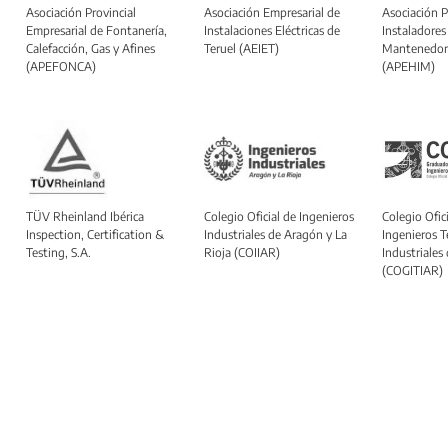
Asociación Provincial
Asociación Empresarial de
Asociación P
Empresarial de Fontanería,
Instalaciones Eléctricas de
Instaladores
Calefacción, Gas y Afines
Teruel (AEIET)
Mantenedor
(APEFONCA)
(APEHIM)
TÜV Rheinland Ibérica
Colegio Oficial de Ingenieros
Colegio Ofici
Inspection, Certification &
Industriales de Aragón y La
Ingenieros T
Testing, S.A.
Rioja (COIIAR)
Industriales
(COGITIAR)