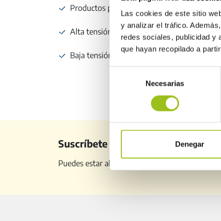
Productos petrolíferos líquidos
Las cookies de este sitio we
y analizar el tráfico. Ademá
Alta tensión
redes sociales, publicidad y
que hayan recopilado a parti
Baja tensión (electricidad)
Selección
Necesarias
de
consentimiento
Suscríbete a nuestro newsletter
Denegar
Puedes estar al día de todo lo relacionado con 