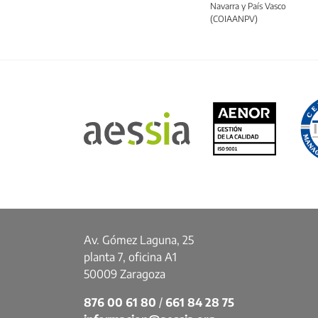
Navarra y País Vasco
(COIAANPV)
Av. Gómez Laguna, 25
planta 7, oficina A1
50009 Zaragoza
876 00 61 80
/
661 84 28 75