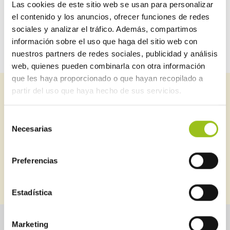
Las cookies de este sitio web se usan para personalizar
RITE (calefacción y climatización)
el contenido y los anuncios, ofrecer funciones de redes
sociales y analizar el tráfico. Además, compartimos
información sobre el uso que haga del sitio web con
nuestros partners de redes sociales, publicidad y análisis
web, quienes pueden combinarla con otra información
que les haya proporcionado o que hayan recopilado a
partir del uso que haya hecho de sus servicios.
Suscríbete a nuestro newsletter
Puedes estar al día de todo lo relacionado con seguridad
Selección
industrial
Necesarias
de
consentimiento
Preferencias
SUSCRIBIRME
BOLETINES ANTERIORES
Estadística
Marketing