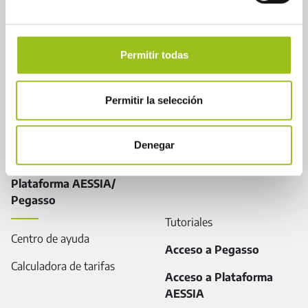
Sobre Aessia
Seguridad industrial
Servicios
Instrumentos de control
Permitir todas
Noticias
Legislación
Cartas de Calidad de
Guías
Permitir la selección
AESSIA
Directorio de profesionales
Contactar
Denegar
Plataforma AESSIA/
Pegasso
Tutoriales
Centro de ayuda
Acceso a Pegasso
Calculadora de tarifas
Acceso a Plataforma
AESSIA