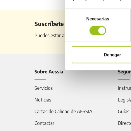
Selección
Necesarias
de
Suscríbete a nuestro newsletter
consentimiento
Puedes estar al día de todo lo relacionado con 
Denegar
Sobre Aessia
Segur
Servicios
Instru
Noticias
Legisl
Cartas de Calidad de AESSIA
Guías
Contactar
Direct