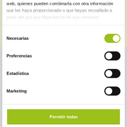
web, quienes pueden combinarla con otra información
industrial
que les haya proporcionado o que hayan recopilado a
partir del uso que haya hecho de sus servicios.
SUSCRIBIRME
BOLETINES ANTERIORES
Selección
Necesarias
de
consentimiento
Preferencias
Sobre Aessia
Seguridad industrial
Estadística
Servicios
Instrumentos de control
Marketing
Noticias
Legislación
Cartas de Calidad de
Guías
AESSIA
Directorio de profesionales
Permitir todas
Contactar