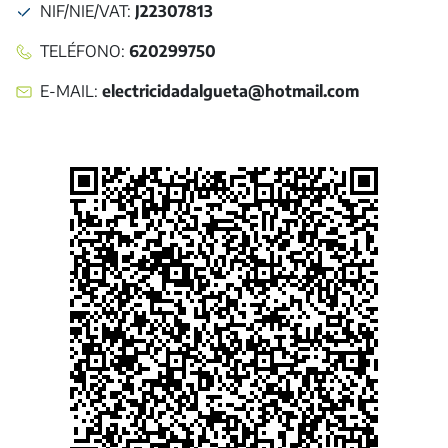
NIF/NIE/VAT
:
J22307813
TELÉFONO
:
620299750
E-MAIL
:
electricidadalgueta@hotmail.com