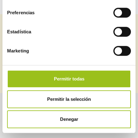
consentimiento
Preferencias
Suscríbete a nuestro newsletter
Estadística
Puedes estar al día de todo lo relacionado con seguridad
industrial
Marketing
SUSCRIBIRME
BOLETINES ANTERIORES
Permitir todas
Permitir la selección
Sobre Aessia
Seguridad industrial
Denegar
Servicios
Instrumentos de control