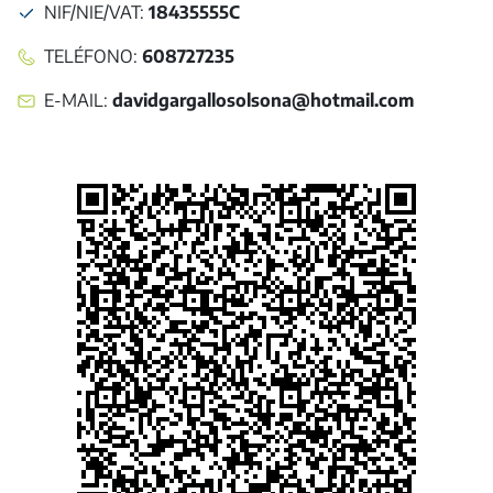
NIF/NIE/VAT
:
18435555C
TELÉFONO
:
608727235
E-MAIL
:
davidgargallosolsona@hotmail.com