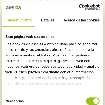
También te puede interesar
Consentimiento
Detalles
Acerca de las cookies
RELACIONADOS
Esta página web usa cookies
Las cookies de este sitio web se usan para personalizar
el contenido y los anuncios, ofrecer funciones de redes
Cómo registrarse en Plataforma AESSIA.
sociales y analizar el tráfico. Además, compartimos
Empresa instaladora.
información sobre el uso que haga del sitio web con
nuestros partners de redes sociales, publicidad y análisis
Opciones de registro: Aseguramiento Voluntario
web, quienes pueden combinarla con otra información
de la Calidad
que les haya proporcionado o que hayan recopilado a
partir del uso que haya hecho de sus servicios.
Firma de documentos en Pegasso, tras
Selección
modificación de «Clave» (Nov-21)
Necesarias
de