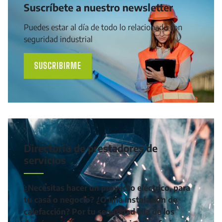
Suscríbete a nuestro newsletter
Puedes estar al día de todo lo relacionado con
seguridad industrial
SUSCRIBIRME
Directorio de prestadores de
servicios
¿Necesitas hacer un proyecto eléctrico, para
tu casa o negocio? ¿O una instalación de
calefacción? Por tu seguridad y la de los