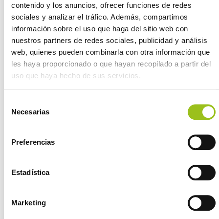
contenido y los anuncios, ofrecer funciones de redes
¡Te interesa!
sociales y analizar el tráfico. Además, compartimos
información sobre el uso que haga del sitio web con
nuestros partners de redes sociales, publicidad y análisis
web, quienes pueden combinarla con otra información que
Si tienes una historia profesional, técnica, de calidad, de
les haya proporcionado o que hayan recopilado a partir del
trabajo y quieres compartir, de manera anónima, porque
uso que haya hecho de sus servicios.
puede interesar al resto de la comunidad de Calidad,
escribe unas breves líneas… ¡las compartiremos en la
próxima entrega!
Selección
Necesarias
de
Envíanos
AQUÍ
tu historia
.
consentimiento
Preferencias
Estadística
Marketing