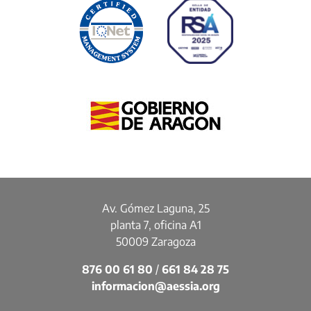
Av. Gómez Laguna, 25
planta 7, oficina A1
50009 Zaragoza
876 00 61 80
/
661 84 28 75
informacion@aessia.org