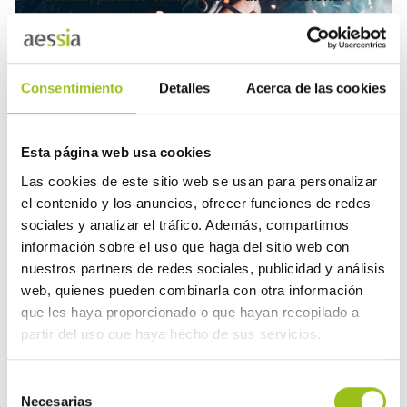
está en Aessia.
BUSCAR UN PRESTADOR
Consentimiento
Detalles
Acerca de las cookies
Esta página web usa cookies
EN PEGASSO
Las cookies de este sitio web se usan para personalizar
el contenido y los anuncios, ofrecer funciones de redes
sociales y analizar el tráfico. Además, compartimos
Organismos de control. C0003 (Certificado de
información sobre el uso que haga del sitio web con
Inspección Inicial)
nuestros partners de redes sociales, publicidad y análisis
web, quienes pueden combinarla con otra información
que les haya proporcionado o que hayan recopilado a
Tramitación RITE
partir del uso que haya hecho de sus servicios.
Opciones de registro: Aseguramiento Voluntario
Selección
de la Calidad
Necesarias
de