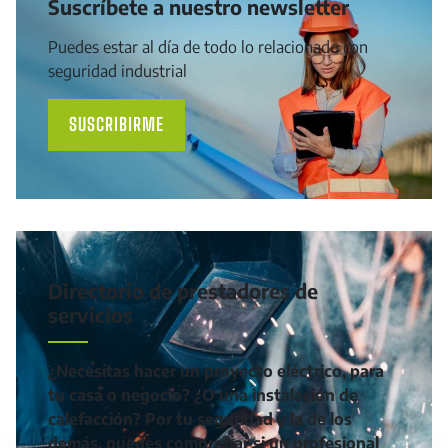
Suscríbete a nuestro newsletter
Puedes estar al día de todo lo relacionado con
seguridad industrial
SUSCRIBIRME
Directorio de prestadores de
servicios
¿Necesitas hacer un proyecto eléctrico, para
tu casa o negocio? ¿O una instalación de
calefacción? Por tu seguridad y la de los
demás, puedes comprobar si un profesional